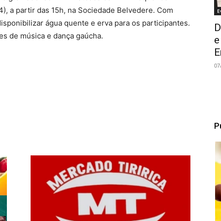
), a partir das 15h, na Sociedade Belvedere. Com
E
isponibilizar água quente e erva para os participantes.
D
s de música e dança gaúcha.
e
E
07
P