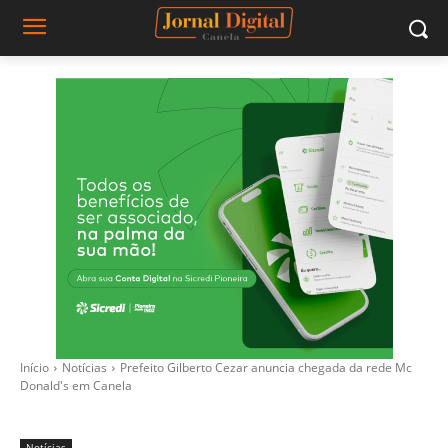
Início
Notícias
Prefeito Gilberto Cezar anuncia chegada da rede Mc
Donald's em Canela
Notícias