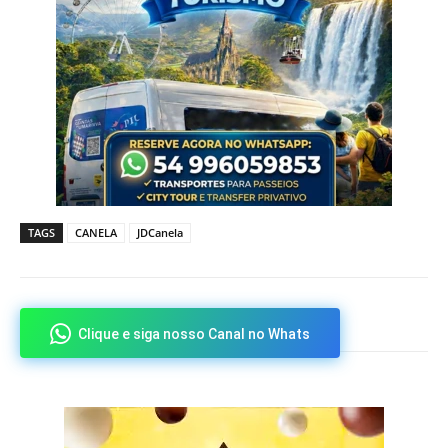
TAGS
CANELA
JDCanela
Clique e siga nosso Canal no Whats