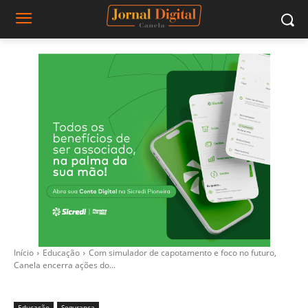
Início
Educação
Com simulador de capotamento e foco no futuro,
Canela encerra ações do...
Educação
Segurança