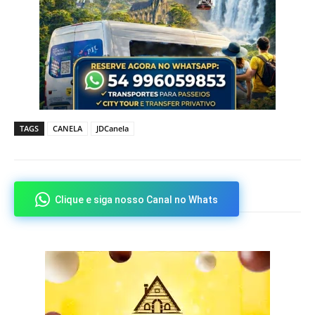
TAGS
CANELA
JDCanela
Clique e siga nosso Canal no Whats