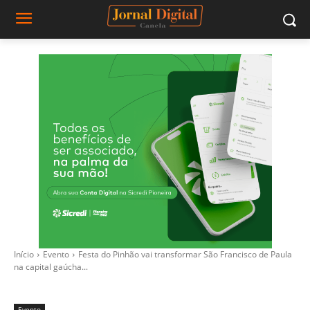
Início
Evento
Festa do Pinhão vai transformar São Francisco de Paula
na capital gaúcha...
Evento