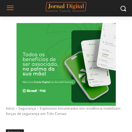
Início
Segurança
Explosivos encontrados em residência mobilizam
forças de segurança em Três Coroas
Segurança