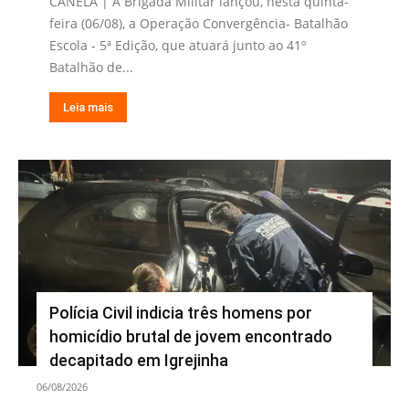
CANELA | A Brigada Militar lançou, nesta quinta-
feira (06/08), a Operação Convergência- Batalhão
Escola - 5ª Edição, que atuará junto ao 41º
Batalhão de...
Leia mais
Polícia Civil indicia três homens por
homicídio brutal de jovem encontrado
decapitado em Igrejinha
06/08/2026