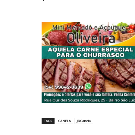
TAGS
CANELA
JDCanela