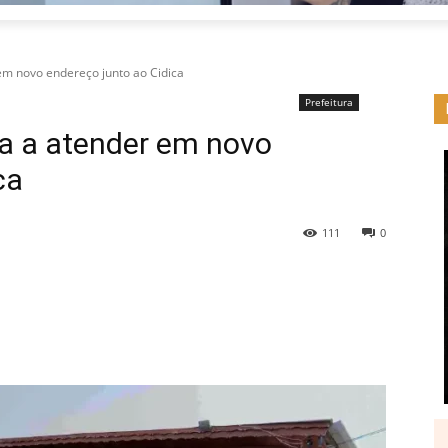
em novo endereço junto ao Cidica
Prefeitura
a a atender em novo
ca
111
0