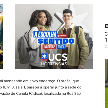
N
C
1
07
stá atendendo em novo endereço. O órgão, que
I, nº 8, sala 1, passou a operar junto à sede do
ação de Canela (Cidica), localizada na Rua São