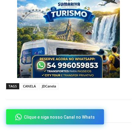
TAGS
CANELA
JDCanela
Clique e siga nosso Canal no Whats