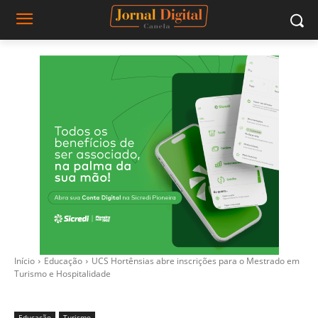
Início
Educação
UCS Hortênsias abre inscrições para o Mestrado em
Turismo e Hospitalidade
Educação
Turismo