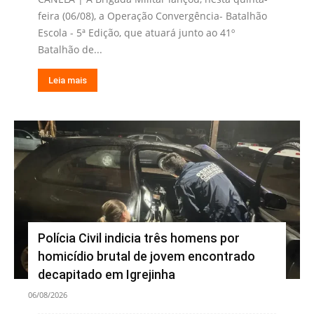
feira (06/08), a Operação Convergência- Batalhão
Escola - 5ª Edição, que atuará junto ao 41º
Batalhão de...
Leia mais
Polícia Civil indicia três homens por
homicídio brutal de jovem encontrado
decapitado em Igrejinha
06/08/2026