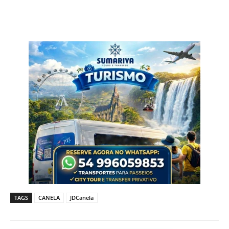
TAGS
CANELA
JDCanela