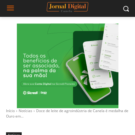
Início
Notícias
Doce de leite de agroindústria de Canela é medalha de
Ouro em...
Notícias