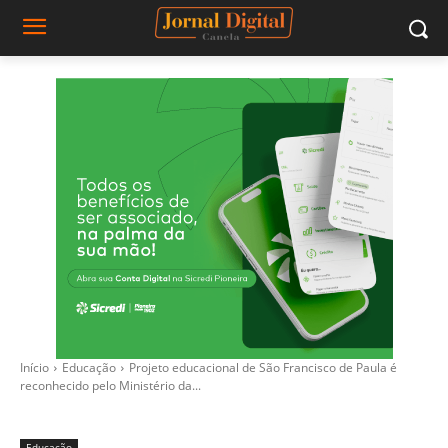
Início
Educação
Projeto educacional de São Francisco de Paula é
reconhecido pelo Ministério da...
Educação