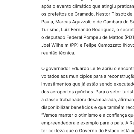
após o evento climático que atingiu pratic
os prefeitos de Gramado, Nestor Tissot; de
Paula, Marcus Aguzzoli; e de Cambará do Su
Turismo, Luiz Fernando Rodriguez, o secretá
o deputado Federal Pompeu de Mattos (PDT)
Joel Wilhelm (PP) e Felipe Camozzato (Novo
reunião técnica.
O governador Eduardo Leite abriu o encont
voltados aos municípios para a reconstruçã
investimentos que já estão sendo executado
dos aeroportos gaúchos. Para o setor turíst
a classe trabalhadora desamparada, afirman
disponibilizar benefícios e que também rec
“Vamos manter o otimismo e a confiança que
empreendedora e exemplo para o país. A R
ter certeza que o Governo do Estado está a