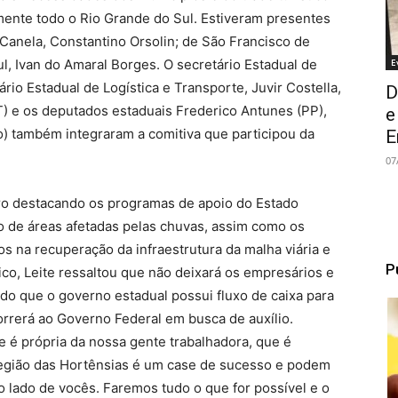
amente todo o Rio Grande do Sul. Estiveram presentes
 Canela, Constantino Orsolin; de São Francisco de
E
l, Ivan do Amaral Borges. O secretário Estadual de
rio Estadual de Logística e Transporte, Juvir Costella,
D
 e os deputados estaduais Frederico Antunes (PP),
e
) também integraram a comitiva que participou da
E
07
ro destacando os programas de apoio do Estado
o de áreas afetadas pelas chuvas, assim como os
s na recuperação da infraestrutura da malha viária e
P
ico, Leite ressaltou que não deixará os empresários e
do que o governo estadual possui fluxo de caixa para
orrerá ao Governo Federal em busca de auxílio.
 é própria da nossa gente trabalhadora, que é
egião das Hortênsias é um case de sucesso e podem
o lado de vocês. Faremos tudo o que for possível e o