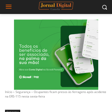
Início
Segurança
Ocupantes ficam presos às ferragens após acidente
na ERS-115 nesta sexta-feira
Segurança