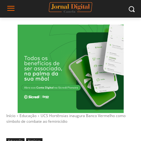
Início
Educação
UCS Hortênsias inaugura Banco Vermelho como
símbolo de combate ao feminicídio
Educação
Notícias