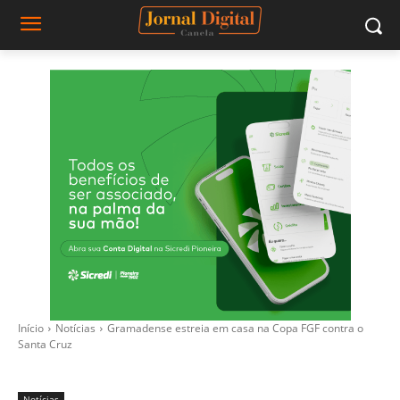
Início
Notícias
Gramadense estreia em casa na Copa FGF contra o
Santa Cruz
Notícias