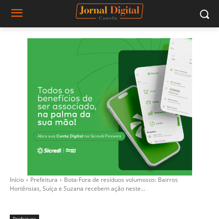
Início
Prefeitura
Bota-Fora de resíduos volumosos: Bairros
Hortênsias, Suíça e Suzana recebem ação neste...
Prefeitura