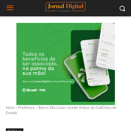
Início
Prefeitura
Bairro São Lucas recebe ônibus do CadÚnico do
Estado
Prefeitura