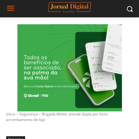
Início
Segurança
Brigada Militar prende dupla por furto
arrombamento de loja
Segurança