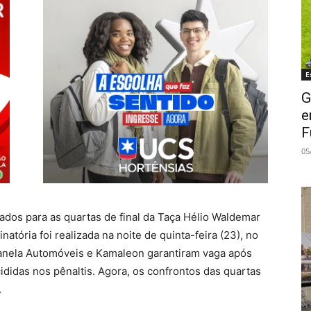
E
G
e
F
05
cados para as quartas de final da Taça Hélio Waldemar
natória foi realizada na noite de quinta-feira (23), no
 Canela Automóveis e Kamaleon garantiram vaga após
ididas nos pênaltis. Agora, os confrontos das quartas
.