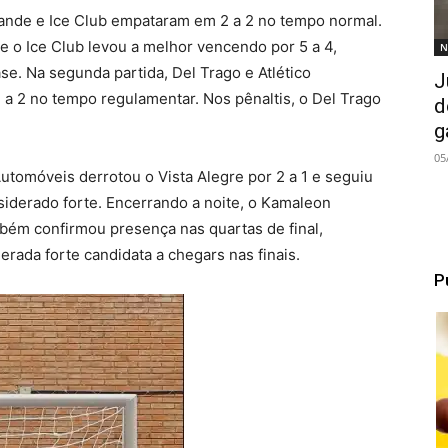
rande e Ice Club empataram em 2 a 2 no tempo normal.
e o Ice Club levou a melhor vencendo por 5 a 4,
N
se. Na segunda partida, Del Trago e Atlético
J
 2 no tempo regulamentar. Nos pênaltis, o Del Trago
d
g
05
utomóveis derrotou o Vista Alegre por 2 a 1 e seguiu
siderado forte. Encerrando a noite, o Kamaleon
bém confirmou presença nas quartas de final,
rada forte candidata a chegars nas finais.
P