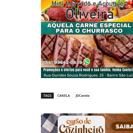
TAGS
CANELA
JDCanela