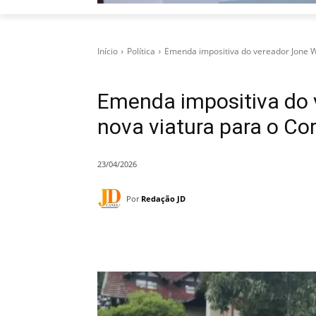
Início
Política
Emenda impositiva do vereador Jone Wu
Emenda impositiva do 
nova viatura para o C
23/04/2026
Por
Redação JD