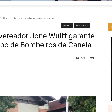
lff garante nova viatura para o Corpo...
Política
Segurança
vereador Jone Wulff garante
orpo de Bombeiros de Canela
279
0