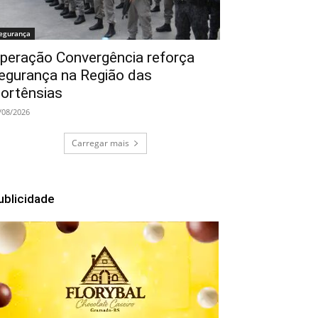
egurança
peração Convergência reforça
egurança na Região das
ortênsias
/08/2026
Carregar mais
ublicidade