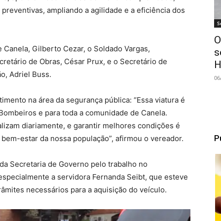
preventivas, ampliando a agilidade e a eficiência dos
S
O
e Canela, Gilberto Cezar, o Soldado Vargas,
s
etário de Obras, César Prux, e o Secretário de
H
o, Adriel Buss.
06
timento na área da segurança pública: “Essa viatura é
Bombeiros e para toda a comunidade de Canela.
lizam diariamente, e garantir melhores condições é
P
 bem-estar da nossa população”, afirmou o vereador.
a Secretaria de Governo pelo trabalho no
pecialmente a servidora Fernanda Seibt, que esteve
âmites necessários para a aquisição do veículo.