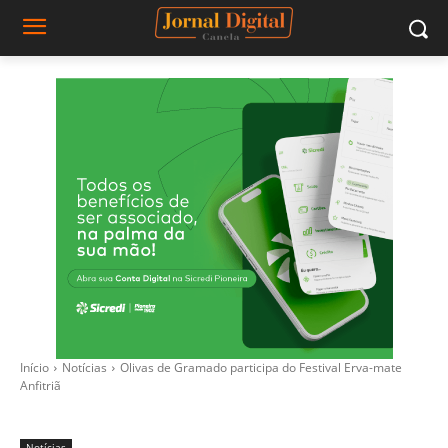
Início
Notícias
Olivas de Gramado participa do Festival Erva-mate
Anfitriã
Notícias