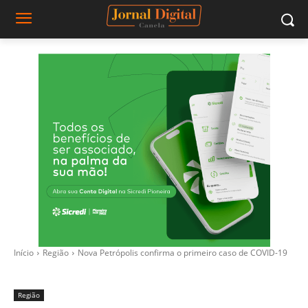
Início
Região
Nova Petrópolis confirma o primeiro caso de COVID-19
Região