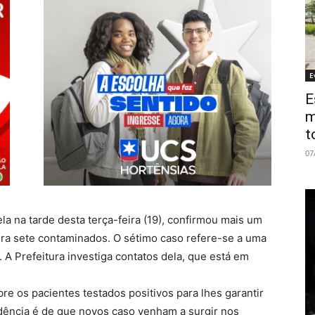
E
E
m
t
07
la na tarde desta terça-feira (19), confirmou mais um
ora sete contaminados. O sétimo caso refere-se a uma
 A Prefeitura investiga contatos dela, que está em
re os pacientes testados positivos para lhes garantir
endência é de que novos caso venham a surgir nos