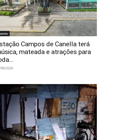
vento
stação Campos de Canella terá
úsica, mateada e atrações para
oda...
/08/2026