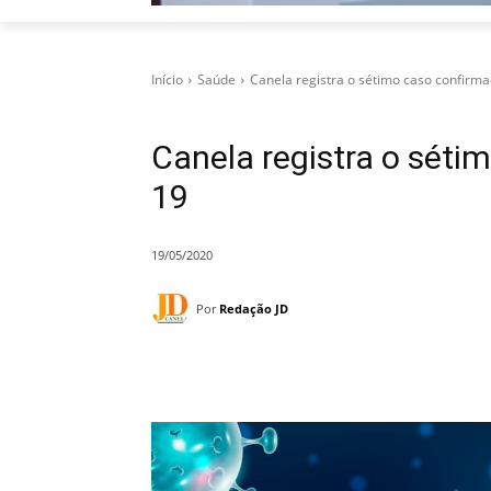
Início
Saúde
Canela registra o sétimo caso confirm
Canela registra o séti
19
19/05/2020
Por
Redação JD