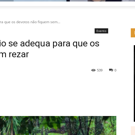
ra que os devotos não fiquem sem...
Evento
io se adequa para que os
m rezar
539
0