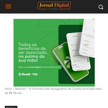
Início
Notícias
IV Encontro dos Açougueiros de Canela arrecada mais
de R$ 59 mil...
Notícias