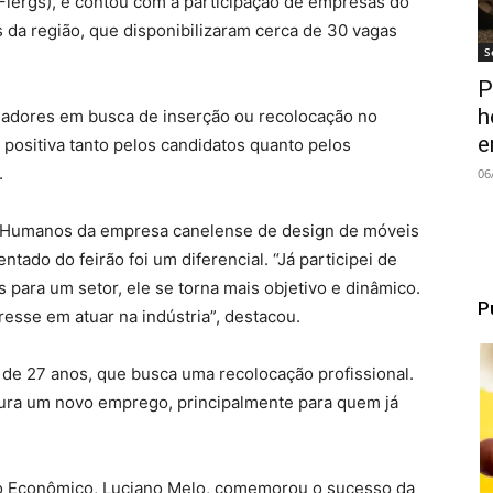
(Fiergs), e contou com a participação de empresas do
os da região, que disponibilizaram cerca de 30 vagas
S
P
h
lhadores em busca de inserção ou recolocação no
e
 positiva tanto pelos candidatos quanto pelos
.
06
s Humanos da empresa canelense de design de móveis
tado do feirão foi um diferencial. “Já participei de
s para um setor, ele se torna mais objetivo e dinâmico.
P
esse em atuar na indústria”, destacou.
, de 27 anos, que busca uma recolocação profissional.
ura um novo emprego, principalmente para quem já
o Econômico, Luciano Melo, comemorou o sucesso da