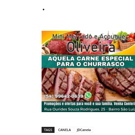
TAGS
CANELA
JDCanela