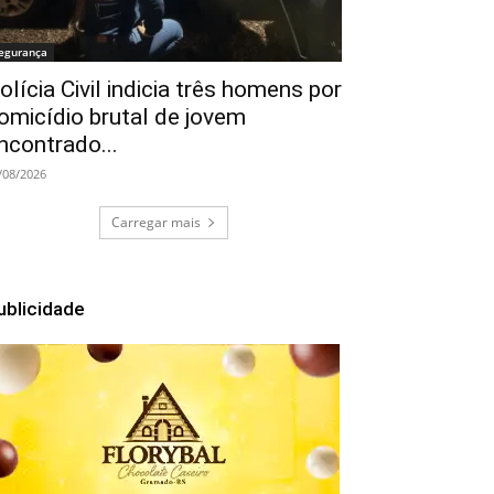
egurança
olícia Civil indicia três homens por
omicídio brutal de jovem
ncontrado...
/08/2026
Carregar mais
ublicidade