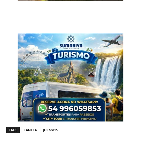
TAGS
CANELA
JDCanela