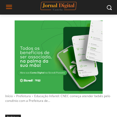
Início
Prefeitura
Educação Infantil: CNEC começa atender bebês pelo
convênio com a Prefeitura de...
Prefeitura