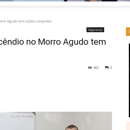
orro Agudo tem ações conjuntas
Segurança
cêndio no Morro Agudo tem
462
0