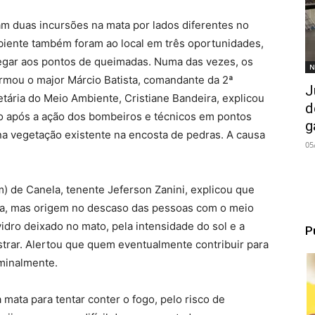
m duas incursões na mata por lados diferentes no
biente também foram ao local em três oportunidades,
hegar aos pontos de queimadas. Numa das vezes, os
N
rmou o major Márcio Batista, comandante da 2ª
J
ária do Meio Ambiente, Cristiane Bandeira, explicou
d
o após a ação dos bombeiros e técnicos em pontos
g
a vegetação existente na encosta de pedras. A causa
05
) de Canela, tenente Jeferson Zanini, explicou que
a, mas origem no descaso das pessoas com o meio
dro deixado no mato, pela intensidade do sol e a
P
trar. Alertou que quem eventualmente contribuir para
iminalmente.
mata para tentar conter o fogo, pelo risco de