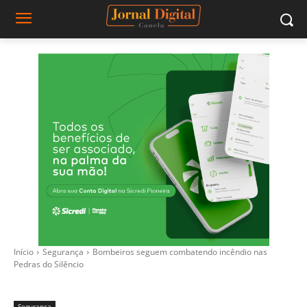
Início
Segurança
Bombeiros seguem combatendo incêndio nas
Pedras do Silêncio
Segurança