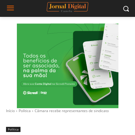
Início
Política
Câmara recebe representantes de sindicato
Política