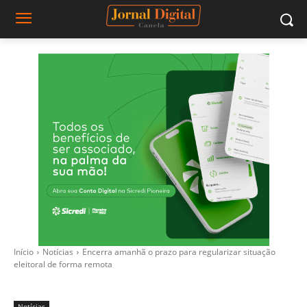
Início
Notícias
Encerra amanhã o prazo para regularizar situação
eleitoral de forma remota
Notícias