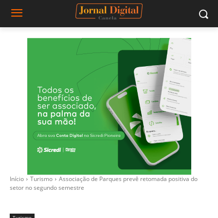
Início
Turismo
Associação de Parques prevê retomada positiva do
setor no segundo semestre
Turismo