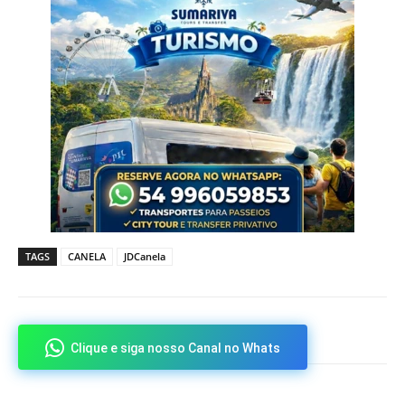
TAGS
CANELA
JDCanela
Clique e siga nosso Canal no Whats