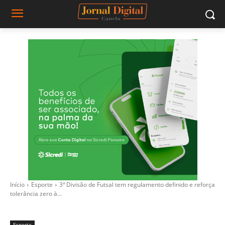
Início
Esporte
3ª Divisão de Futsal tem regulamento definido e reforça
tolerância zero à...
Esporte