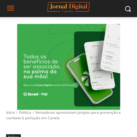
Início
Política
Vereadores apresentam projeto para prevenção e
combate à pichação em Canela
Política