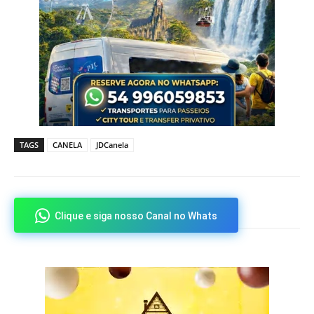
TAGS
CANELA
JDCanela
Clique e siga nosso Canal no Whats