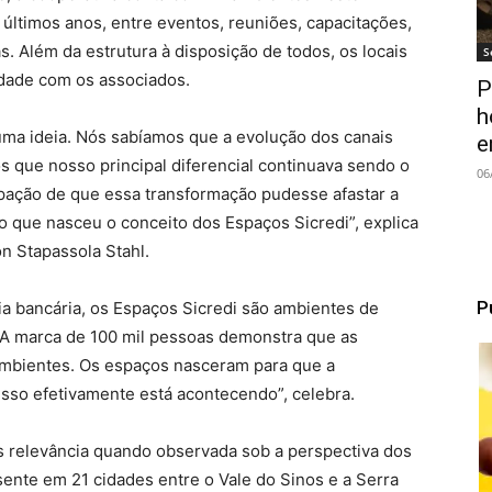
últimos anos, entre eventos, reuniões, capacitações,
as. Além da estrutura à disposição de todos, os locais
S
dade com os associados.
P
h
uma ideia. Nós sabíamos que a evolução dos canais
e
s que nosso principal diferencial continuava sendo o
06
ação de que essa transformação pudesse afastar a
o que nasceu o conceito dos Espaços Sicredi”, explica
on Stapassola Stahl.
P
a bancária, os Espaços Sicredi são ambientes de
“A marca de 100 mil pessoas demonstra que as
mbientes. Os espaços nasceram para que a
so efetivamente está acontecendo”, celebra.
 relevância quando observada sob a perspectiva dos
sente em 21 cidades entre o Vale do Sinos e a Serra