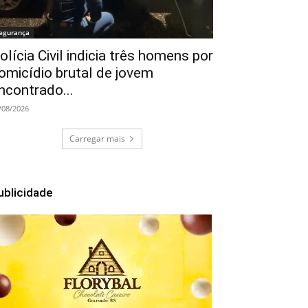
egurança
olícia Civil indicia três homens por
omicídio brutal de jovem
ncontrado...
/08/2026
Carregar mais
ublicidade