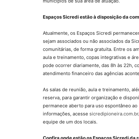
municípios de sua área de atuação.
Espaços Sicredi estão à disposição da co
Atualmente, os Espaços Sicredi permanecem
sejam associados ou não associados da Sicred
comunitárias, de forma gratuita. Entre os am
aula e treinamento, copas integrativas e ár
pode ocorrer diariamente, das 8h às 22h, c
atendimento financeiro das agências aconte
As salas de reunião, aula e treinamento, a
reserva, para garantir organização e dispon
permanece aberto para uso espontâneo ao l
informações, acesse
sicredipioneira.com.b
equipe de um dos locais.
Confira onde estão os Espaços Sicredi da r