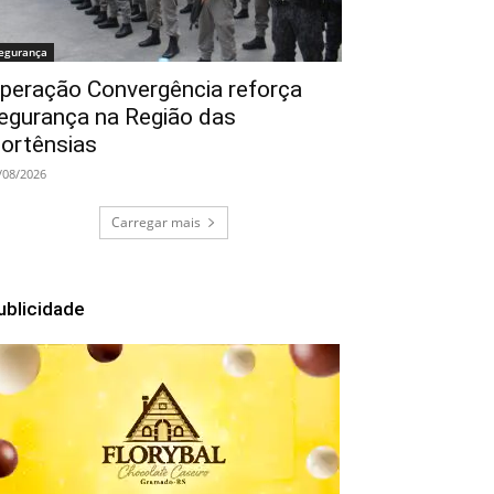
egurança
peração Convergência reforça
egurança na Região das
ortênsias
/08/2026
Carregar mais
ublicidade