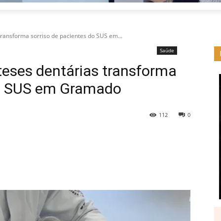
transforma sorriso de pacientes do SUS em...
Saúde
óteses dentárias transforma
do SUS em Gramado
112
0