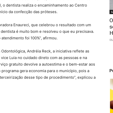
ial, o dentista realiza o encaminhamento ao Centro
nício da confecção das próteses.
S
O
radora Enaureci, que celebrou o resultado com um
s
o dentista é muito bom e resolveu o que eu precisava.
H
 o atendimento foi 100%”, afirmou.
06
Odontológica, Andréia Reck, a iniciativa reflete as
o vice Luia no cuidado direto com as pessoas e na
rviço gratuito devolve a autoestima e o bem-estar aos
P
o programa gera economia para o município, pois a
terceirização desse tipo de procedimento”, explicou a