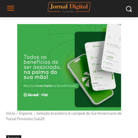
Início
Esporte
Seleção brasileira é campeã do Sul-Americano de
Futsal Feminino Sub20
Esporte