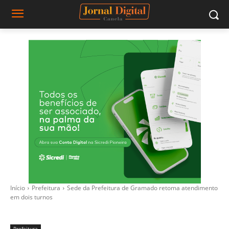
Início
Prefeitura
Sede da Prefeitura de Gramado retoma atendimento
em dois turnos
Prefeitura