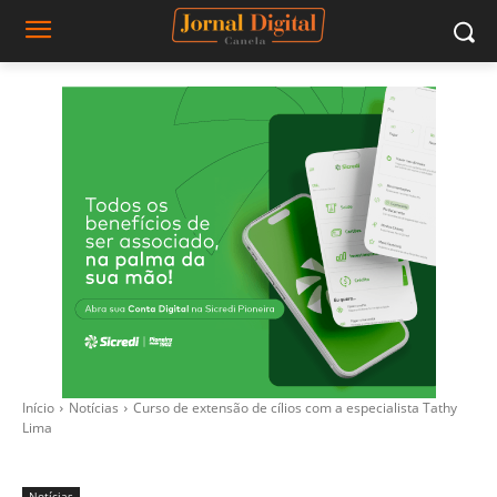
Início
Notícias
Curso de extensão de cílios com a especialista Tathy
Lima
Notícias