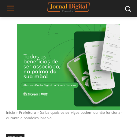
Início
Prefeitura
Saiba quais os serviços podem ou não funcionar
durante a bandeira laranja
Prefeitura