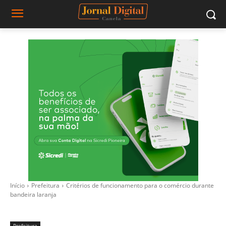
Início
Prefeitura
Critérios de funcionamento para o comércio durante
bandeira laranja
Prefeitura