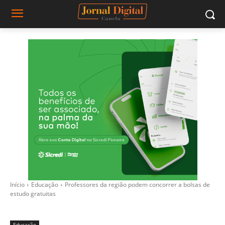
Início
Educação
Professores da região podem concorrer a bolsas de
estudo gratuitas
Educação