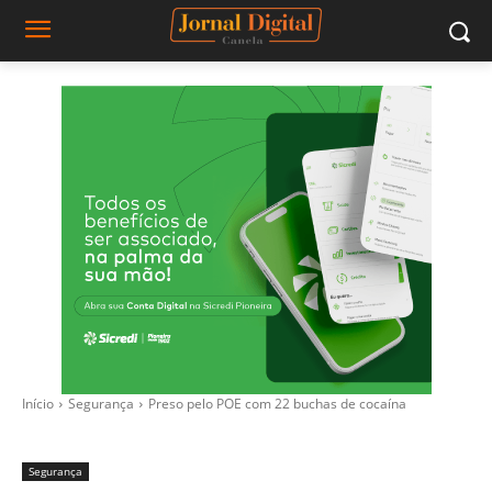
Início
Segurança
Preso pelo POE com 22 buchas de cocaína
Segurança