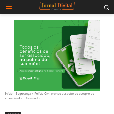
Início
Segurança
Polícia Civil prende suspeito de estupro de
vulnerável em Gramado
Segurança