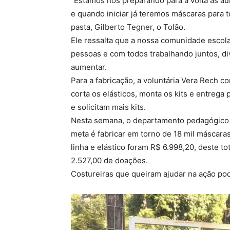
“Estamos nos preparando para a volta às au
e quando iniciar já teremos máscaras para t
pasta, Gilberto Tegner, o Tolão.
Ele ressalta que a nossa comunidade escolar
pessoas e com todos trabalhando juntos, di
aumentar.
Para a fabricação, a voluntária Vera Rech c
corta os elásticos, monta os kits e entrega
e solicitam mais kits.
Nesta semana, o departamento pedagógico d
meta é fabricar em torno de 18 mil máscaras
linha e elástico foram R$ 6.998,20, deste t
2.527,00 de doações.
Costureiras que queiram ajudar na ação po