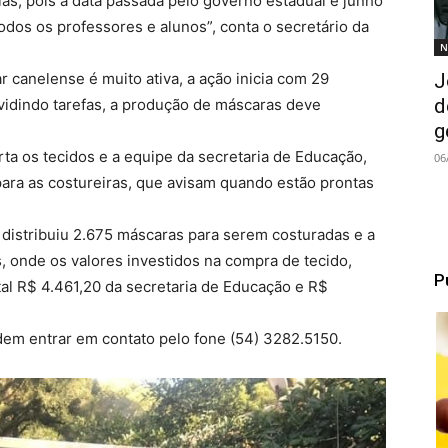
las, pois a data passada pelo governo estadual é junho
odos os professores e alunos”, conta o secretário da
N
J
 canelense é muito ativa, a ação inicia com 29
d
vidindo tarefas, a produção de máscaras deve
g
orta os tecidos e a equipe da secretaria de Educação,
06
 para as costureiras, que avisam quando estão prontas
istribuiu 2.675 máscaras para serem costuradas e a
, onde os valores investidos na compra de tecido,
P
otal R$ 4.461,20 da secretaria de Educação e R$
dem entrar em contato pelo fone (54) 3282.5150.