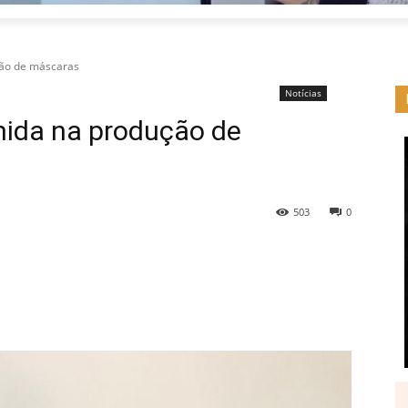
ção de máscaras
Notícias
ida na produção de
503
0