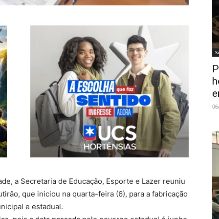
S
P
h
e
06
de, a Secretaria de Educação, Esporte e Lazer reuniu
rão, que iniciou na quarta-feira (6), para a fabricação
icipal e estadual.