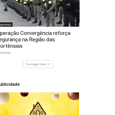
egurança
peração Convergência reforça
egurança na Região das
ortênsias
/08/2026
Carregar mais
ublicidade