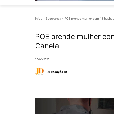
Início
Segurança
POE prende mulher com 18 buchas
POE prende mulher co
Canela
26/04/2020
Por
Redação JD