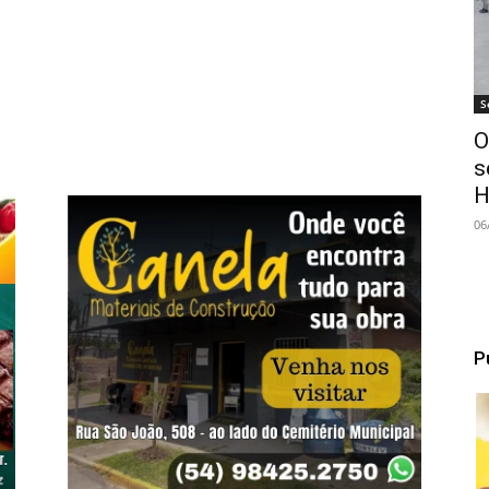
S
O
s
H
06
P