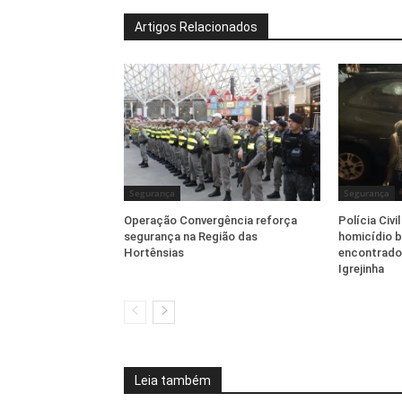
Artigos Relacionados
Segurança
Segurança
Operação Convergência reforça
Polícia Civi
segurança na Região das
homicídio b
Hortênsias
encontrado
Igrejinha
Leia também