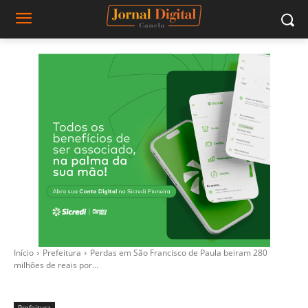
Início
Prefeitura
Perdas em São Francisco de Paula beiram 280
milhões de reais por...
Prefeitura