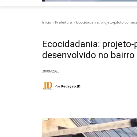
Início
Prefeitura
Ecocidadania: projeto-piloto começ
Ecocidadania: projeto-
desenvolvido no bairro
30/06/2025
Por
Redação JD