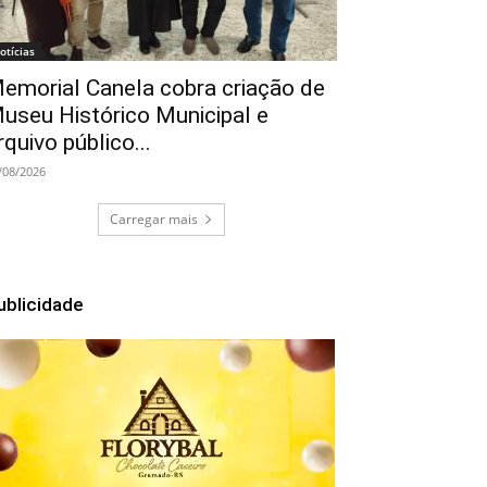
otícias
emorial Canela cobra criação de
useu Histórico Municipal e
rquivo público...
/08/2026
Carregar mais
ublicidade