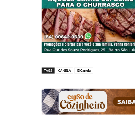
TAGS
CANELA
JDCanela