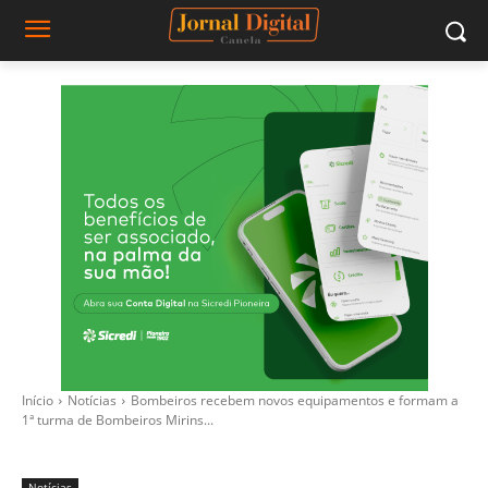
Início
Notícias
Bombeiros recebem novos equipamentos e formam a
1ª turma de Bombeiros Mirins...
Notícias