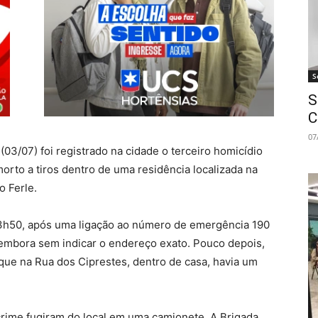
S
S
C
07
(03/07) foi registrado na cidade o terceiro homicídio
rto a tiros dentro de uma residência localizada na
o Ferle.
as 3h50, após uma ligação ao número de emergência 190
, embora sem indicar o endereço exato. Pouco depois,
ue na Rua dos Ciprestes, dentro de casa, havia um
rime fugiram do local em uma camionete. A Brigada