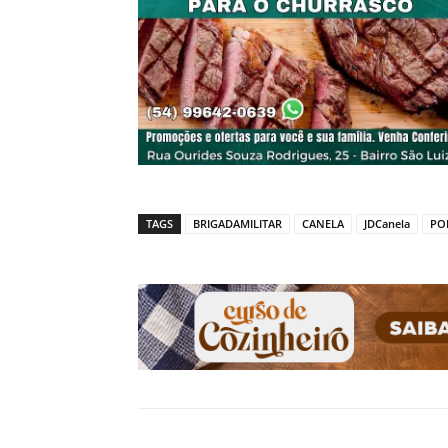
TAGS
BRIGADAMILITAR
CANELA
JDCanela
POL