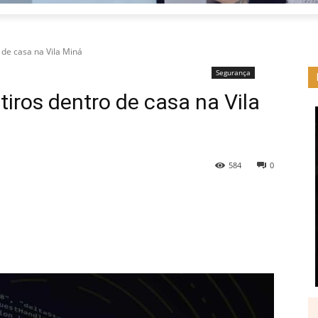
de casa na Vila Miná
Segurança
ros dentro de casa na Vila
584
0