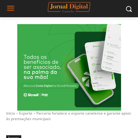
Início
Esporte
Parceria fortalece o esporte canelense e garante apoio
às premiações municipais
Esporte