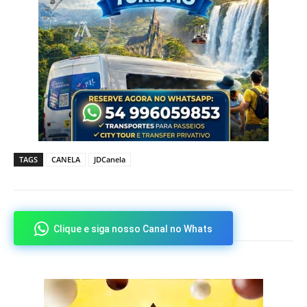
TAGS
CANELA
JDCanela
Clique e siga nosso Canal no Whats