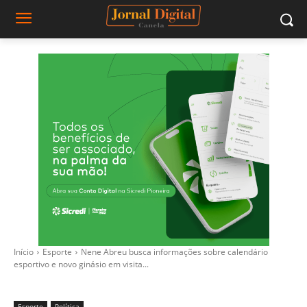
Início
Esporte
Nene Abreu busca informações sobre calendário
esportivo e novo ginásio em visita...
Esporte
Política